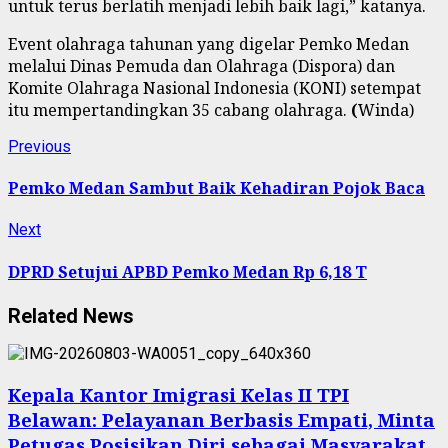
untuk terus berlatih menjadi lebih baik lagi,” katanya.
Event olahraga tahunan yang digelar Pemko Medan
melalui Dinas Pemuda dan Olahraga (Dispora) dan
Komite Olahraga Nasional Indonesia (KONI) setempat
itu mempertandingkan 35 cabang olahraga.
(
Winda)
Continue
Previous
Previous
post:
Reading
Pemko Medan Sambut Baik Kehadiran Pojok Baca
Next
Next
post:
DPRD Setujui APBD Pemko Medan Rp 6,18 T
Related News
Kepala Kantor Imigrasi Kelas II TPI
Belawan: Pelayanan Berbasis Empati, Minta
Petugas Posisikan Diri sebagai Masyarakat